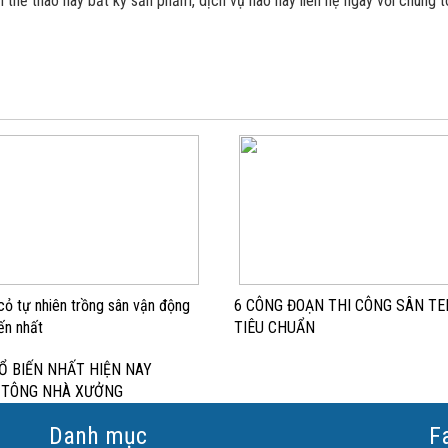
 thể thao hay bất kỳ sản phẩm, dịch vụ nào hãy liên hệ ngay với chúng t
 cỏ tự nhiên trồng sân vận động
6 CÔNG ĐOẠN THI CÔNG SÂN TE
ến nhất
TIÊU CHUẨN
Ổ BIẾN NHẤT HIỆN NAY
Ê TÔNG NHÀ XƯỞNG
Danh mục
F