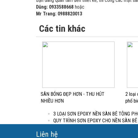
Bạn đang quan tâm đến thiết kế, thi công các mặt sân
Dũng: 0933588668
hoặc
Mr Trang: 0988820013
Các tin khác
SÂN BÓNG ĐẸP HƠN - THU HÚT
2 loại
NHIỀU HƠN
phổ bi
3 LOẠI SƠN EPOXY NỀN SÀN BÊ TÔNG PH
QUY TRÌNH SƠN EPOXY CHO NỀN SÀN B
Liên hệ