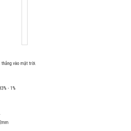
 thẳng vào mặt trời.
,83% - 1%
.
1.2mm