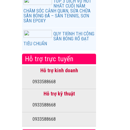
TOP 3 DỊCH VỤ HOT
NHẤT CUỐI NĂM:
CHĂM SÓC CẢNH QUAN, SỬA CHỮA
SÂN BÓNG ĐÁ – SÂN TENNIS, SƠN
SÀN EPOXY
QUY TRÌNH THI CÔNG
SÂN BÓNG RỔ ĐẠT
TIÊU CHUẨN
Hỗ trợ trực tuyến
Hỗ trợ kinh doanh
0933588668
Hỗ trợ kỹ thuật
0933588668
0933588668