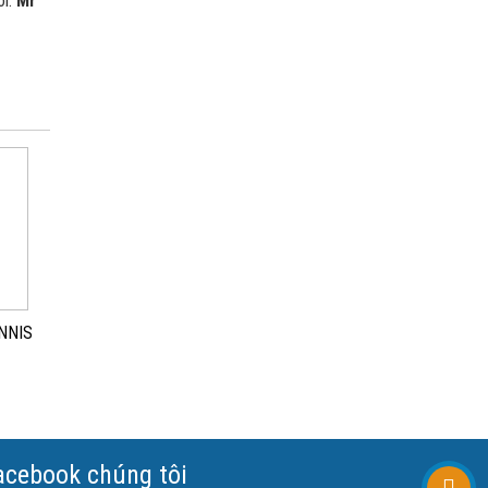
ôi:
Mr
NNIS
acebook chúng tôi