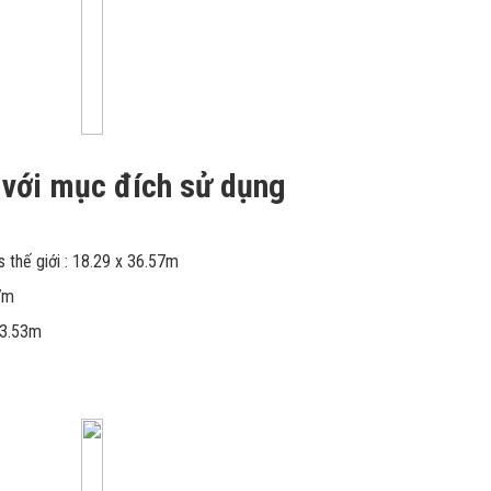
 với mục đích sử dụng
s thế giới : 18.29 x 36.57m
77m
x33.53m