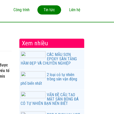
Công trình
Tin tức
Liên hệ
Xem nhiều
CÁC MẪU SƠN
EPOXY SÀN TẦNG
HẦM ĐẸP VÀ CHUYÊN NGHIỆP
 được
yếu tố
2 loại cỏ tự nhiên
nis
trồng sân vận động
phổ biến nhất
VẤN ĐỀ CẤU TẠO
MẶT SÂN BÓNG ĐÁ
CỎ TỰ NHIÊN BẠN NÊN BIẾT