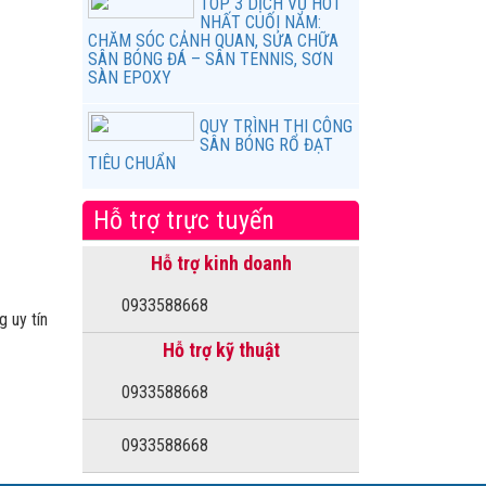
TOP 3 DỊCH VỤ HOT
NHẤT CUỐI NĂM:
CHĂM SÓC CẢNH QUAN, SỬA CHỮA
SÂN BÓNG ĐÁ – SÂN TENNIS, SƠN
SÀN EPOXY
QUY TRÌNH THI CÔNG
SÂN BÓNG RỔ ĐẠT
TIÊU CHUẨN
Hỗ trợ trực tuyến
Hỗ trợ kinh doanh
0933588668
 uy tín
Hỗ trợ kỹ thuật
0933588668
0933588668