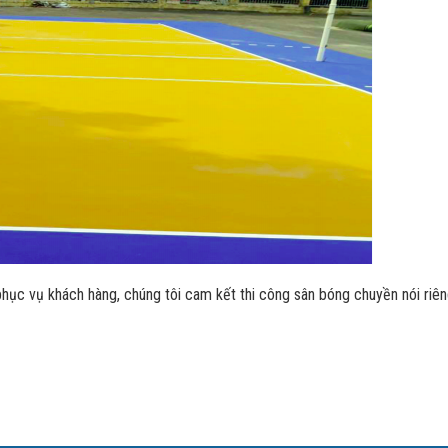
hục vụ khách hàng, chúng tôi cam kết thi công sân bóng chuyền nói riêng