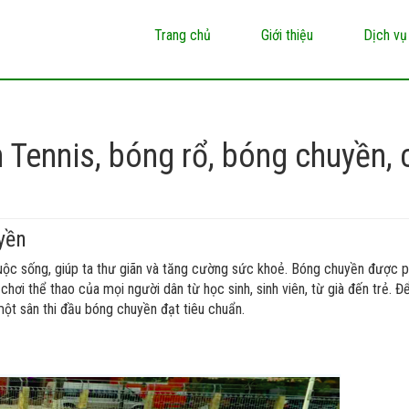
Trang chủ
Giới thiệu
Dịch vụ
n Tennis, bóng rổ, bóng chuyền, 
yền
uộc sống, giúp ta thư giãn và tăng cường sức khoẻ. Bóng chuyền được p
hơi thể thao của mọi người dân từ học sinh, sinh viên, từ già đến trẻ. Để
ột sân thi đầu bóng chuyền đạt tiêu chuẩn.