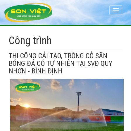
Toggle
navigati
Công trình
THI CÔNG CẢI TẠO, TRỒNG CỎ SÂN
BÓNG ĐÁ CỎ TỰ NHIÊN TẠI SVĐ QUY
NHƠN - BÌNH ĐỊNH