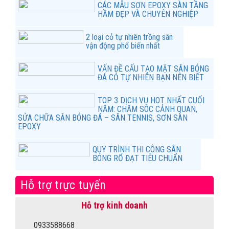
CÁC MẪU SƠN EPOXY SÀN TẦNG
HẦM ĐẸP VÀ CHUYÊN NGHIỆP
2 loại cỏ tự nhiên trồng sân
vận động phổ biến nhất
VẤN ĐỀ CẤU TẠO MẶT SÂN BÓNG
ĐÁ CỎ TỰ NHIÊN BẠN NÊN BIẾT
TOP 3 DỊCH VỤ HOT NHẤT CUỐI
NĂM: CHĂM SÓC CẢNH QUAN,
SỬA CHỮA SÂN BÓNG ĐÁ – SÂN TENNIS, SƠN SÀN
EPOXY
QUY TRÌNH THI CÔNG SÂN
BÓNG RỔ ĐẠT TIÊU CHUẨN
Hỗ trợ trực tuyến
Hỗ trợ kinh doanh
0933588668